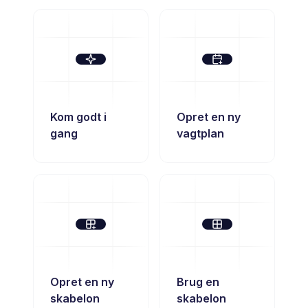
Kom godt i
Opret en ny
gang
vagtplan
Opret en ny
Brug en
skabelon
skabelon