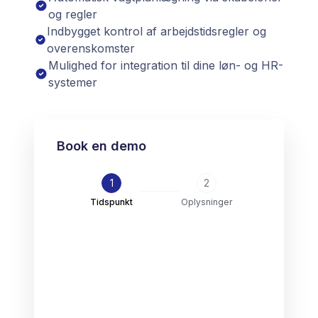
og regler
Indbygget kontrol af arbejdstidsregler og
overenskomster
Mulighed for integration til dine løn- og HR-
systemer
Book en demo
1
2
Tidspunkt
Oplysninger
Vælg dato
*
Februar 2026
Ma
Ti
On
To
Fr
Lø
Sø
26
27
28
29
30
31
1